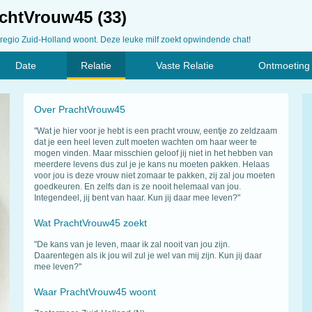
chtVrouw45 (33)
 regio Zuid-Holland woont. Deze leuke milf zoekt opwindende chat!
Date
Relatie
Vaste Relatie
Ontmoeting
Over PrachtVrouw45
"Wat je hier voor je hebt is een pracht vrouw, eentje zo zeldzaam
dat je een heel leven zult moeten wachten om haar weer te
mogen vinden. Maar misschien geloof jij niet in het hebben van
meerdere levens dus zul je je kans nu moeten pakken. Helaas
voor jou is deze vrouw niet zomaar te pakken, zij zal jou moeten
goedkeuren. En zelfs dan is ze nooit helemaal van jou.
Integendeel, jij bent van haar. Kun jij daar mee leven?"
Wat PrachtVrouw45 zoekt
"De kans van je leven, maar ik zal nooit van jou zijn.
Daarentegen als ik jou wil zul je wel van mij zijn. Kun jij daar
mee leven?"
Waar PrachtVrouw45 woont