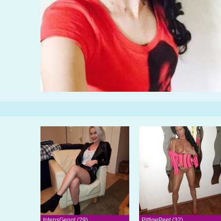
IntensGenot (29)
PittigePeet (32)