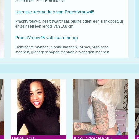
Zoetermeer, Zuid-Holland (N)
Uiterlijke kenmerken van PrachtVrouw45
PrachtVrouw45 heeft zwart haar, bruine ogen, een slank postuur
en ze heeft een lengte van 168 cm.
PrachtVrouw45 valt qua man op
Dominante mannen, blanke mannen, latinos, Arabische
mannen, groot geschapen mannen of verlegen mannen
Dorine85 (31)
KinkyLoverAdelle (40)
I