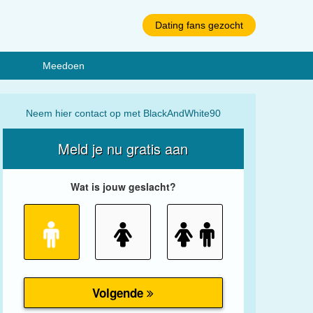
Dating fans gezocht
Meedoen
Neem hier contact op met BlackAndWhite90