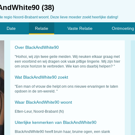
kAndWhite90 (38)
de regio Noord-Brabant woont. Deze lieve moeder zoekt heerlijke dating!
Date
Relatie
Vaste Relatie
Ontmoeting
Over BlackAndWhite90
"Hoihoi, wij zijn twee geile meiden. Wij neuken elkaar graag met
een voorbind en wij dragen ook vaak pittige lingerie. Wij zijn hier
om onze horizon te verbreden. Wie kan ons daarbij helpen? "
Wat BlackAndWhite90 zoekt
"Een man of vrouw die helpt om ons nieuwe ervaringen te laten
opdoen in de sm-wereld. "
Waar BlackAndWhite90 woont
Etten-Leur, Noord-Brabant (N)
Uiterlijke kenmerken van BlackAndWhite90
BlackAndWhite90 heeft bruin haar, bruine ogen, een slank