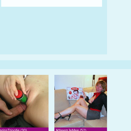
arinsTriootje (30)
IkNeemJeMee (52)